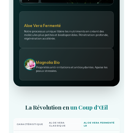
Aloe Vera Fermenté
Notre processus unique libère les nutriments en créant des
molécules plus petites et biodisponibles. Pénétration profonde,
régénération accélérée.
Magnolia Bio
Propriétés anti-irritations et antioxydantes. Apaise les
peaux stressées.
La Révolution en
un Coup d'Œil
ALOE VERA
ALOE VERA FERMENTÉ
CARACTÉRISTIQUE
CLASSIQUE
LR