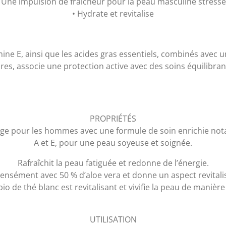
 Une impulsion de fraîcheur pour la peau masculine stress
• Hydrate et revitalise
amine E, ainsi que les acides gras essentiels, combinés avec 
bres, associe une protection active avec des soins équilibran
PROPRIÉTÉS
sage pour les hommes avec une formule de soin enrichie no
A et E, pour une peau soyeuse et soignée.
Rafraîchit la peau fatiguée et redonne de l’énergie.
ensément avec 50 % d’aloe vera et donne un aspect revitalis
bio de thé blanc est revitalisant et vivifie la peau de manièr
UTILISATION