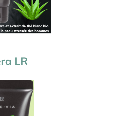
era LR