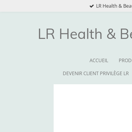
LR Health & Beau
Passer
au
contenu
principal
LR Health & B
ACCUEIL
PROD
DEVENIR CLIENT PRIVILÈGE LR