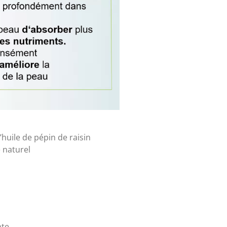
l’huile de pépin de raisin
 naturel
te.