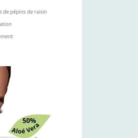
le de pépins de raisin
tation
nement