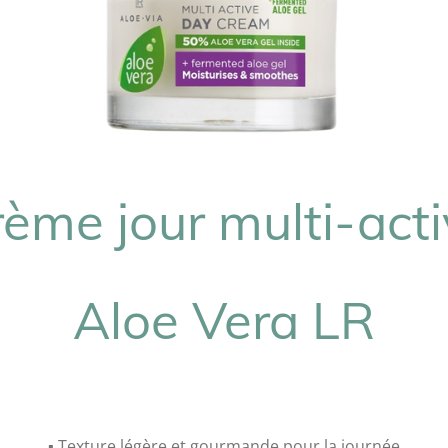
ème jour multi-act
Aloe Vera LR
▪️ Texture légère et gourmande pour la journée