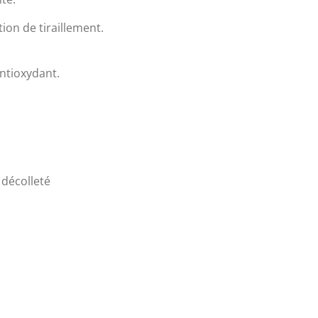
ion de tiraillement.
antioxydant.
 décolleté