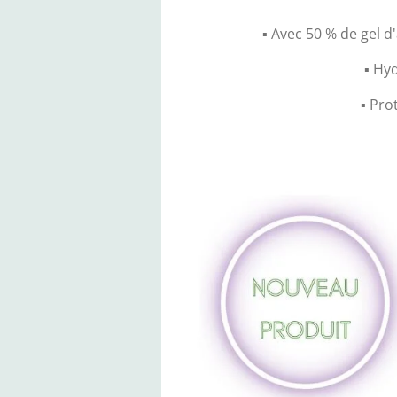
▪️ Avec 50 % de gel d
▪️ Hy
▪️ Pr