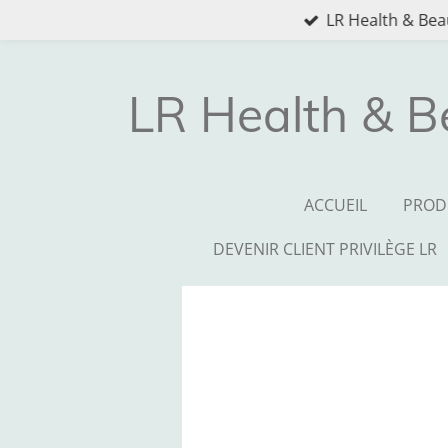
LR Health & Beau
Passer
au
contenu
principal
LR Health & B
ACCUEIL
PROD
DEVENIR CLIENT PRIVILÈGE LR