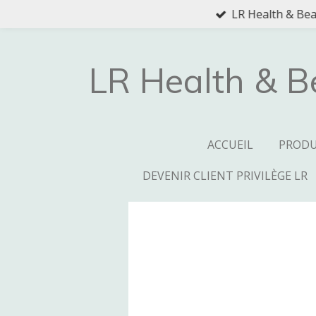
LR Health & Beau
Passer
au
contenu
principal
LR Health & B
ACCUEIL
PRODU
DEVENIR CLIENT PRIVILÈGE LR