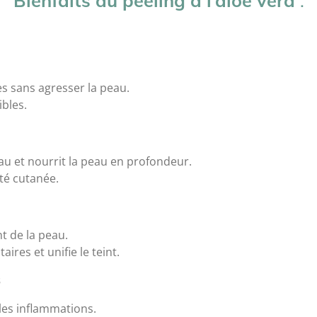
Bienfaits du peeling à l’aloe vera
:
es sans agresser la peau.
bles.
eau et nourrit la peau en profondeur.
ité cutanée.
t de la peau.
ires et unifie le teint.
s
les inflammations.