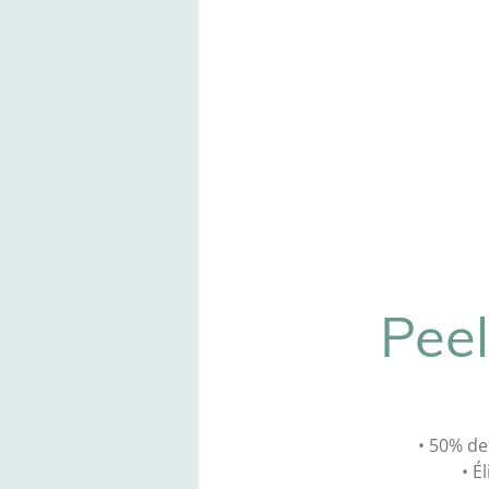
Peel
• 50% de
• É