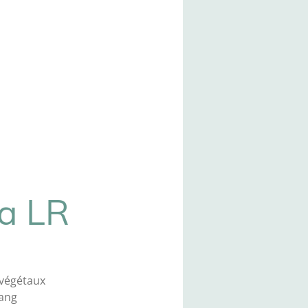
ra LR
 végétaux
sang