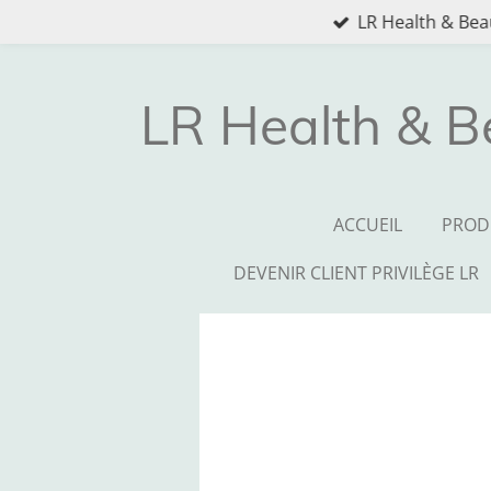
LR Health & Beau
Passer
au
contenu
principal
LR Health & B
ACCUEIL
PROD
DEVENIR CLIENT PRIVILÈGE LR